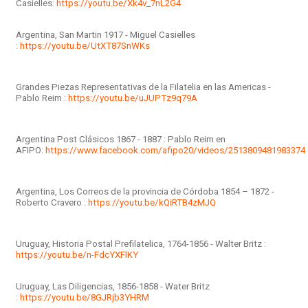
Casielles:
https://youtu.be/Xk4v_7nL2G4
Argentina, San Martin 1917 - Miguel Casielles
:
https://youtu.be/UtXT87SnWKs
Grandes Piezas Representativas de la Filatelia en las Americas -
Pablo Reim :
https://youtu.be/uJUPTz9q79A
Argentina Post Clásicos 1867 - 1887 : Pablo Reim en
AFIPO:
https://www.facebook.com/afipo20/videos/2513809481983374
Argentina, Los Correos de la provincia de Córdoba 1854 – 1872 -
Roberto Cravero :
https://youtu.be/kQiRTB4zMJQ
Uruguay, Historia Postal Prefilatelica, 1764-1856 - Walter Britz :
https://youtu.be/n-FdcYXFlKY
Uruguay, Las Diligencias, 1856-1858 - Water Britz
:
https://youtu.be/8GJRjb3YHRM