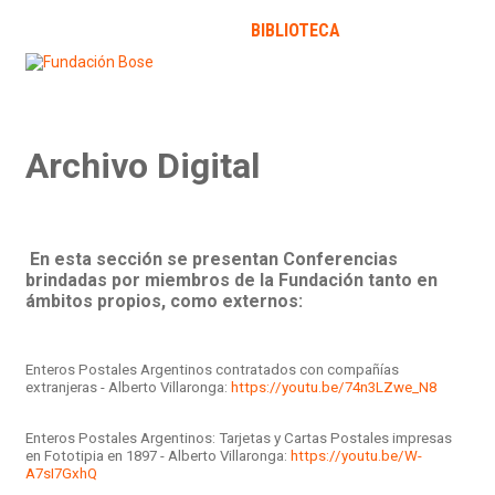
INICIO
LA FUNDACIÓN
BIBLIOTECA
PUBLICACIONES
Novedades
Expertizaciones
Colecciones
Contact
Archivo Digital
En esta sección se presentan Conferencias
brindadas por miembros de la Fundación tanto en
ámbitos propios, como externos:
Enteros Postales Argentinos contratados con compañías
extranjeras - Alberto Villaronga:
https://youtu.be/74n3LZwe_N8
Enteros Postales Argentinos: Tarjetas y Cartas Postales impresas
en Fototipia en 1897 - Alberto Villaronga:
https://youtu.be/W-
A7sI7GxhQ